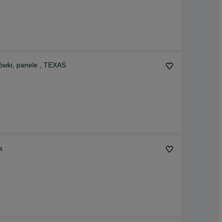
ówki, panele , TEXAS
a