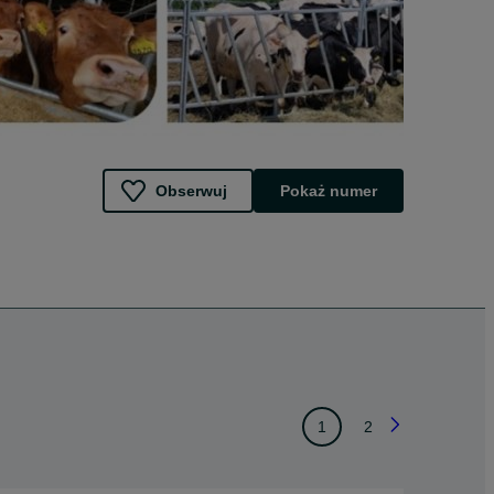
Obserwuj
Pokaż numer
1
2