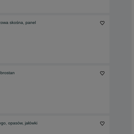
zowa skośna, panel
obrostan
go, opasów, jałówki